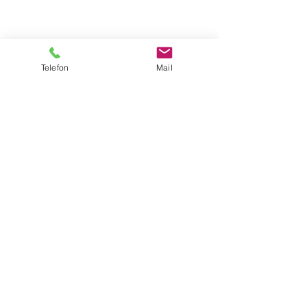
Telefon
Mail
HOTEL & GASTHOF ZUR
LAUTE MINDELHEIM
Lautenstraße 8
87719 Mi
ndelheim
Tel. +49
8261 994 94-0
Mail: info
@hotel-laute.de
www.hotel-laute.de