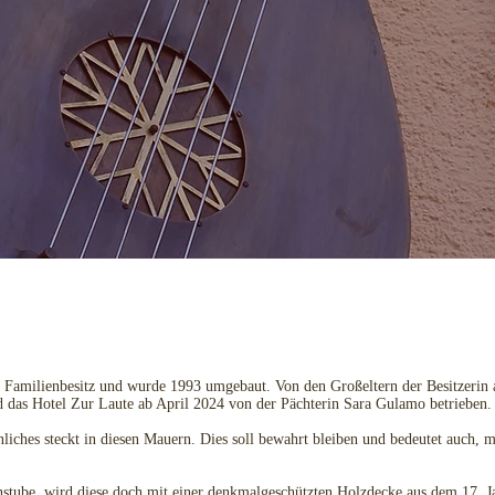
in Familienbesitz und wurde 1993 umgebaut. Von den Großeltern der Besitzerin
 das Hotel Zur Laute ab April 2024 von der Pächterin Sara Gulamo betrieben.
liches steckt in diesen Mauern. Dies soll bewahrt bleiben und bedeutet auch, m
enstube, wird diese doch mit einer denkmalgeschützten Holzdecke aus dem 17. 