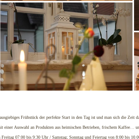
 ausgiebiges Frühstück der perfekte Start in den Tag ist und man sich die Zeit d
 mit einer Auswahl an Produkten aus heimischen Betrieben, frischem Kaffee… 
s Freitag 07:00 bis 9:30 Uhr / Samstag; Sonntag und Feiertag von 8:00 bis 10.